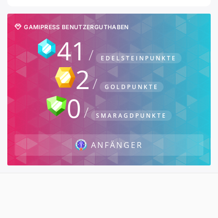
GAMIPRESS BENUTZERGUTHABEN
41
EDELSTEINPUNKTE
2
GOLDPUNKTE
0
SMARAGDPUNKTE
ANFÄNGER