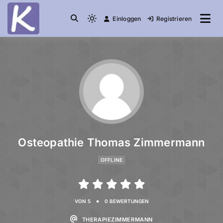
Einloggen
Registrieren
die Community
Knuddelesel.de
Osteopathie Thomas Zimmermann
OFFLINE
•
VON 5
0 BEWERTUNGEN
THERAPIEZIMMERMANN