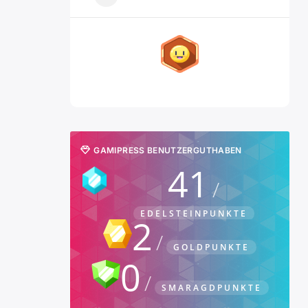
GAMIPRESS BENUTZERGUTHABEN
41
EDELSTEINPUNKTE
2
GOLDPUNKTE
0
SMARAGDPUNKTE