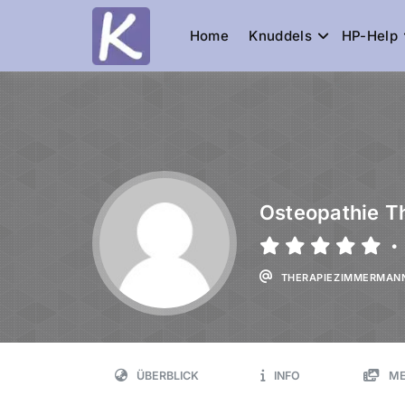
Home
Knuddels
HP-Help
Knuddelesel.
die Community
Osteopathie 
•
THERAPIEZIMMERMAN
ÜBERBLICK
INFO
ME