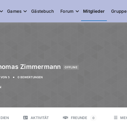
Games
Gästebuch
Forum
Mitglieder
Gruppe
de
Thomas Zimmermann
OFFLINE
•
VON 5
0 BEWERTUNGEN
N
DIEN
AKTIVITÄT
FREUNDE
ME
0