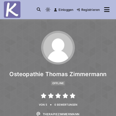
Einloggen
Registrieren
die Community
Knuddelesel.de
Osteopathie Thomas Zimmermann
OFFLINE
•
VON 5
0 BEWERTUNGEN
THERAPIEZIMMERMANN