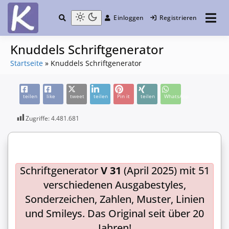
Einloggen
Registrieren
die Community
Knuddelesel.de
Knuddels Schriftgenerator
Startseite
»
Knuddels Schriftgenerator
teilen
like
tweet
teilen
Pin it
teilen
WhatsApp
Zugriffe:
4.481.681
Schriftgenerator
V 31
(April 2025) mit 51
verschiedenen Ausgabestyles,
Sonderzeichen, Zahlen, Muster, Linien
und Smileys. Das Original seit über 20
Jahren!