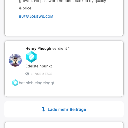
growth. No password needed. Ranked by quality
& price.
BUFFALONEWS.COM
Henry Phough
verdient 1
Edelsteinpunkt
•
VOR 2 TAGE
hat sich eingeloggt
Lade mehr Beiträge