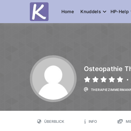
Home
Knuddels
HP-Help
Knuddelesel.
die Community
Osteopathie 
•
THERAPIEZIMMERMAN
ÜBERBLICK
INFO
ME