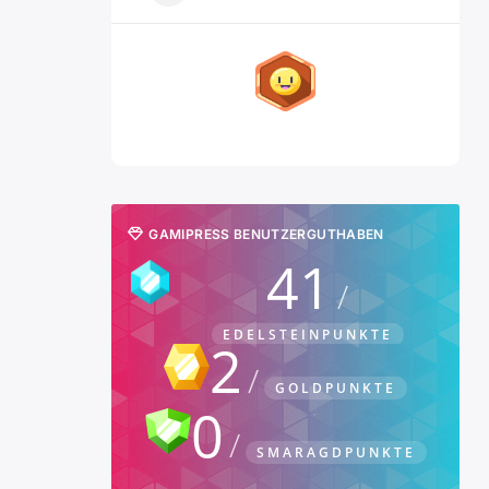
GAMIPRESS BENUTZERGUTHABEN
41
EDELSTEINPUNKTE
2
GOLDPUNKTE
0
SMARAGDPUNKTE