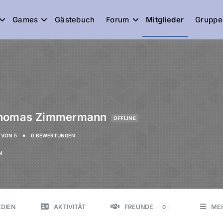
Games
Gästebuch
Forum
Mitglieder
Gruppe
de
Thomas Zimmermann
OFFLINE
•
VON 5
0 BEWERTUNGEN
N
DIEN
AKTIVITÄT
FREUNDE
ME
0