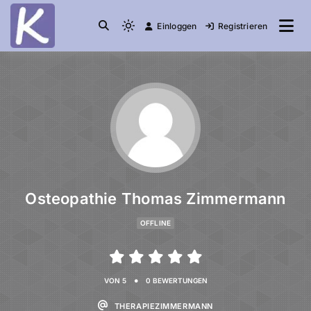
Einloggen
Registrieren
die Community
Knuddelesel.de
Osteopathie Thomas Zimmermann
OFFLINE
•
VON 5
0 BEWERTUNGEN
THERAPIEZIMMERMANN