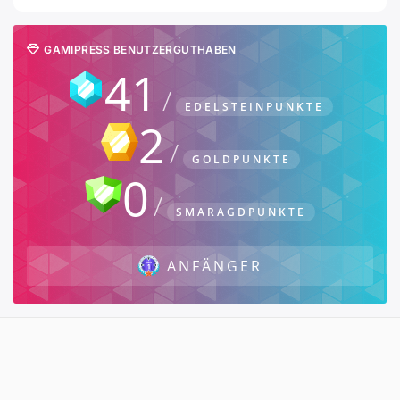
GAMIPRESS BENUTZERGUTHABEN
41
EDELSTEINPUNKTE
2
GOLDPUNKTE
0
SMARAGDPUNKTE
ANFÄNGER