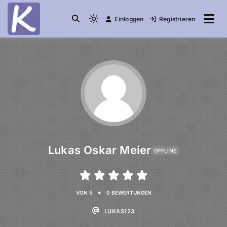
Einloggen
Registrieren
die Community
Knuddelesel.de
Lukas Oskar Meier
OFFLINE
•
VON 5
0 BEWERTUNGEN
LUKAS123