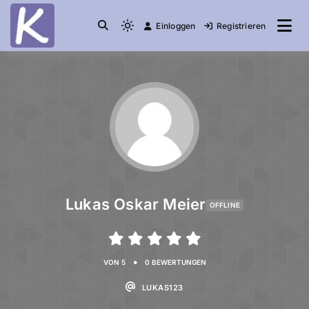
Einloggen
Registrieren
die Community
Knuddelesel.de
Lukas Oskar Meier
OFFLINE
•
VON 5
0 BEWERTUNGEN
LUKAS123