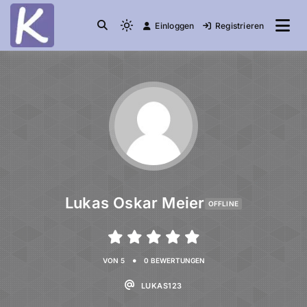
Einloggen
Registrieren
die Community
Knuddelesel.de
Lukas Oskar Meier
OFFLINE
•
VON 5
0 BEWERTUNGEN
LUKAS123