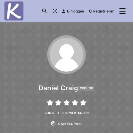
Einloggen
Registrieren
die Community
Knuddelesel.de
Daniel Craig
OFFLINE
•
VON 5
0 BEWERTUNGEN
DANIELCRAIG