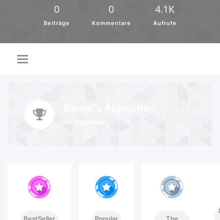
0
0
4.1K
Beiträge
Kommentare
Aufrufe
Daniel's Abzeichen
36 Abzeichen
BestSeller
Popular
The