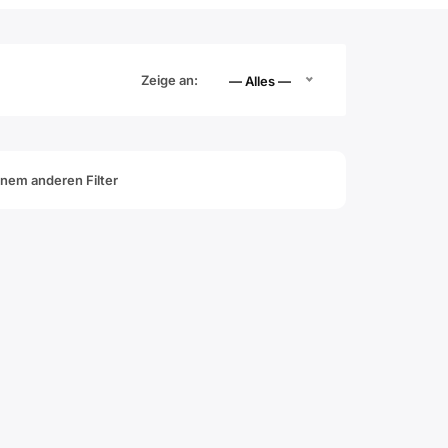
Zeige an:
— Alles —
inem anderen Filter