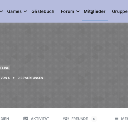
Games
Gästebuch
Forum
Mitglieder
Gruppe
de
FLINE
•
VON 5
0 BEWERTUNGEN
DIEN
AKTIVITÄT
FREUNDE
ME
0