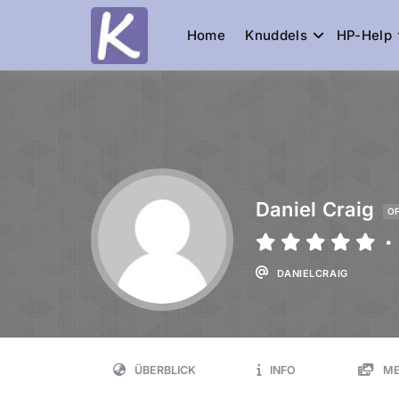
Home
Knuddels
HP-Help
Knuddelesel.
die Community
Daniel Craig
OF
•
DANIELCRAIG
ÜBERBLICK
INFO
ME