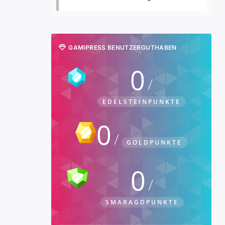
GAMIPRESS BENUTZERGUTHABEN
0
EDELSTEINPUNKTE
0
GOLDPUNKTE
0
SMARAGDPUNKTE