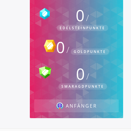
0
EDELSTEINPUNKTE
0
GOLDPUNKTE
0
SMARAGDPUNKTE
ANFÄNGER