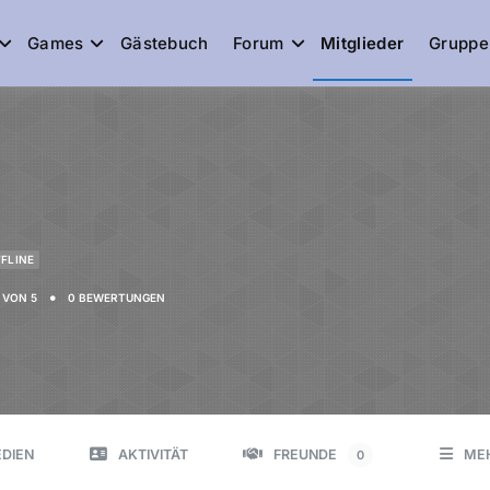
Games
Gästebuch
Forum
Mitglieder
Gruppe
de
FLINE
•
VON 5
0 BEWERTUNGEN
DIEN
AKTIVITÄT
FREUNDE
ME
0