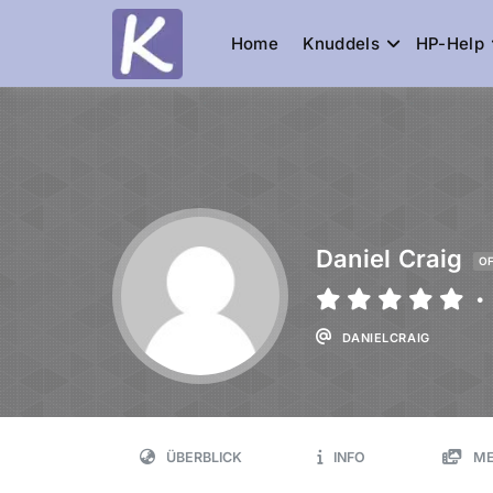
Home
Knuddels
HP-Help
Knuddelesel.
die Community
Daniel Craig
OF
•
DANIELCRAIG
ÜBERBLICK
INFO
ME