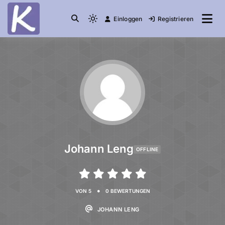
Einloggen
Registrieren
die Community
Knuddelesel.de
Johann Leng
OFFLINE
•
VON 5
0 BEWERTUNGEN
JOHANN LENG