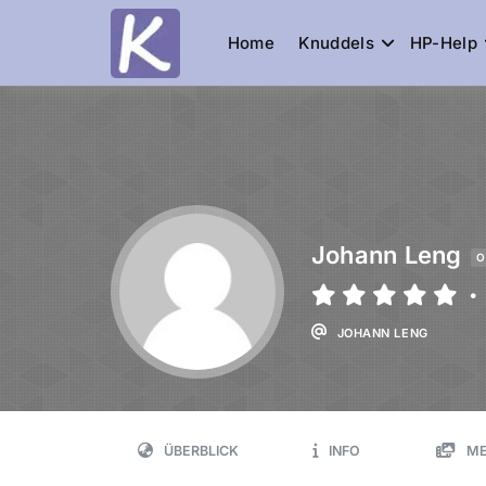
Home
Knuddels
HP-Help
Knuddelesel.
die Community
Johann Leng
O
•
JOHANN LENG
ÜBERBLICK
INFO
ME