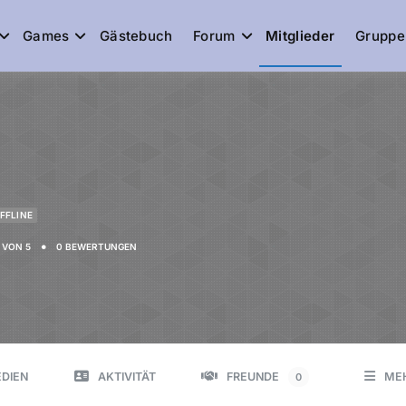
Games
Gästebuch
Forum
Mitglieder
Gruppe
de
FFLINE
•
VON 5
0 BEWERTUNGEN
DIEN
AKTIVITÄT
FREUNDE
ME
0