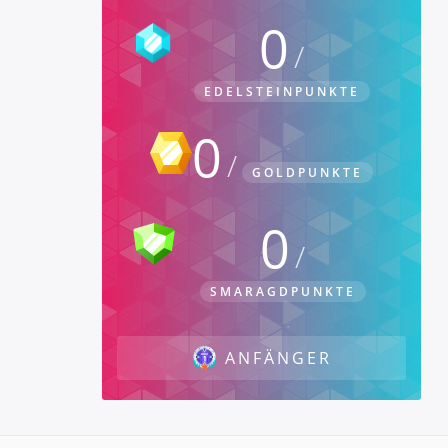
0
EDELSTEINPUNKTE
0
GOLDPUNKTE
0
SMARAGDPUNKTE
ANFÄNGER