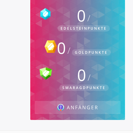
0
EDELSTEINPUNKTE
0
GOLDPUNKTE
0
SMARAGDPUNKTE
ANFÄNGER