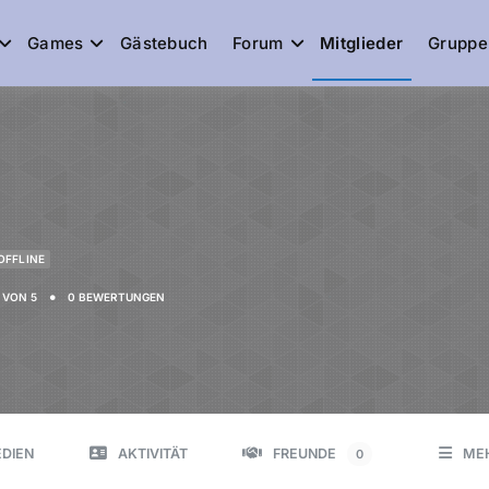
Games
Gästebuch
Forum
Mitglieder
Gruppe
de
OFFLINE
•
VON 5
0 BEWERTUNGEN
DIEN
AKTIVITÄT
FREUNDE
ME
0