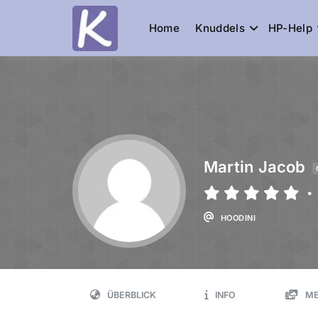
Home
Knuddels
HP-Help
Knuddelesel.
die Community
Martin Jacob
•
HOODINI
ÜBERBLICK
INFO
ME