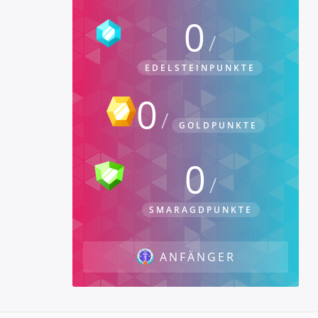
0
EDELSTEINPUNKTE
0
GOLDPUNKTE
0
SMARAGDPUNKTE
ANFÄNGER