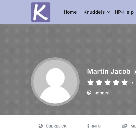
Home
Knuddels
HP-Help
Knuddelesel.
die Community
Martin Jacob
•
HOODINI
ÜBERBLICK
INFO
ME