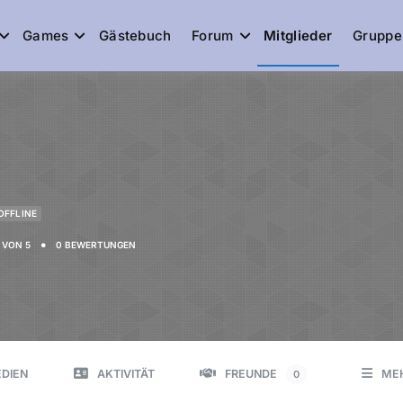
Games
Gästebuch
Forum
Mitglieder
Gruppe
de
OFFLINE
•
VON 5
0 BEWERTUNGEN
DIEN
AKTIVITÄT
FREUNDE
ME
0