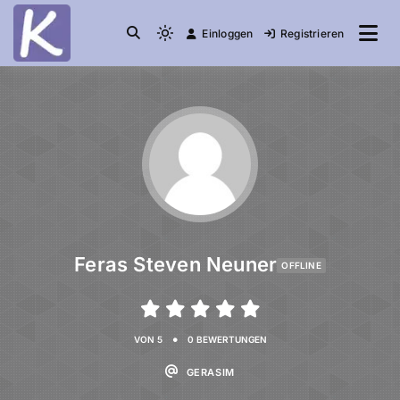
Einloggen
Registrieren
die Community
Knuddelesel.de
Feras Steven Neuner
OFFLINE
•
VON 5
0 BEWERTUNGEN
GERASIM