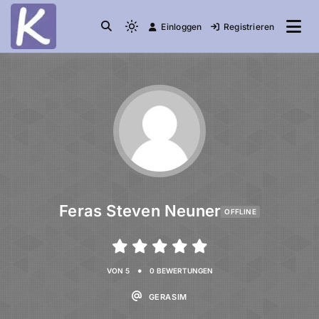
Einloggen
Registrieren
die Community
Knuddelesel.de
Feras Steven Neuner
OFFLINE
•
VON 5
0 BEWERTUNGEN
GERASIM