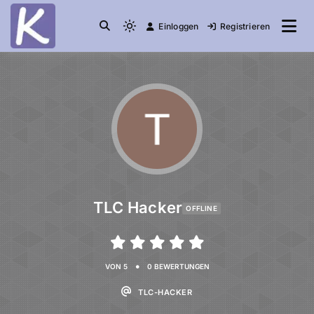
Einloggen
Registrieren
die Community
Knuddelesel.de
TLC Hacker
OFFLINE
•
VON 5
0 BEWERTUNGEN
TLC-HACKER