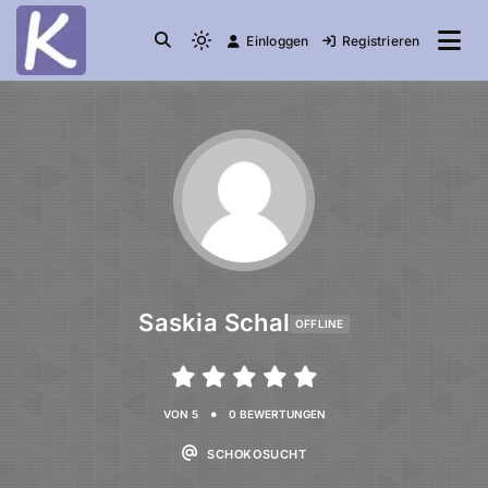
Einloggen
Registrieren
die Community
Knuddelesel.de
Saskia Schal
OFFLINE
•
VON 5
0 BEWERTUNGEN
SCHOKOSUCHT