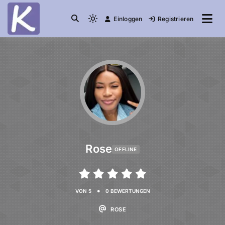
Einloggen
Registrieren
die Community
Knuddelesel.de
Rose
OFFLINE
•
VON 5
0 BEWERTUNGEN
ROSE