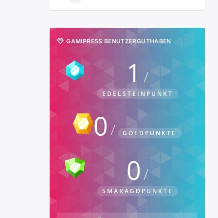
GAMIPRESS BENUTZERGUTHABEN
1
EDELSTEINPUNKT
0
GOLDPUNKTE
0
SMARAGDPUNKTE