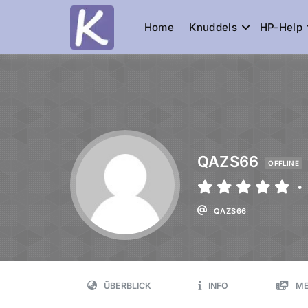
Home
Knuddels
HP-Help
Knuddelesel.
die Community
QAZS66
OFFLINE
•
QAZS66
ÜBERBLICK
INFO
ME