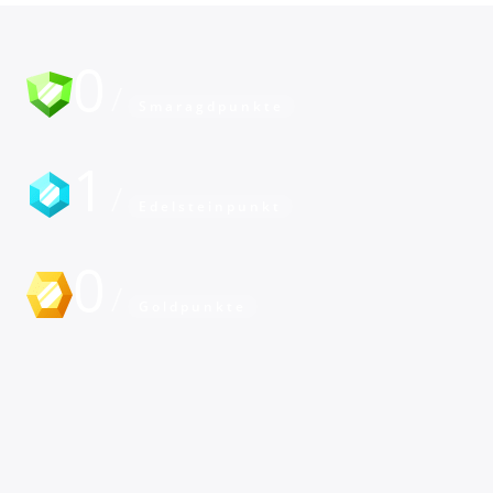
0
Smaragdpunkte
1
Edelsteinpunkt
0
Goldpunkte