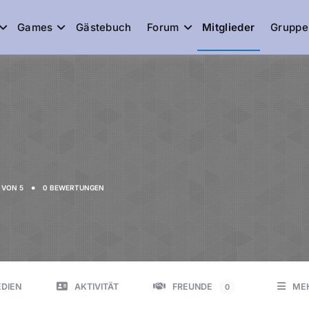
Games
Gästebuch
Forum
Mitglieder
Gruppe
de
•
VON 5
0 BEWERTUNGEN
DIEN
AKTIVITÄT
FREUNDE
ME
0