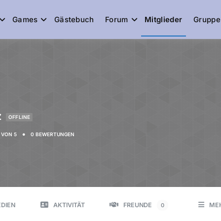
Games
Gästebuch
Forum
Mitglieder
Gruppe
de
z
OFFLINE
•
VON 5
0 BEWERTUNGEN
DIEN
AKTIVITÄT
FREUNDE
ME
0