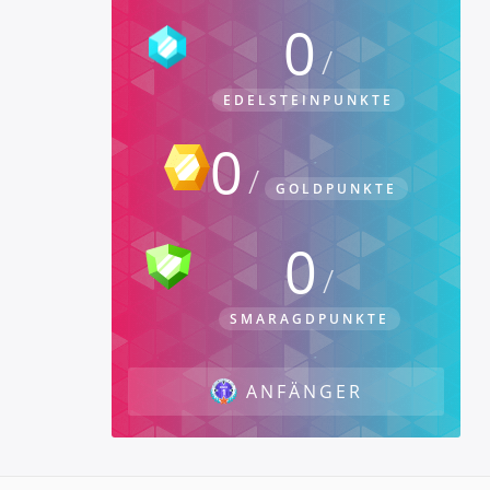
0
EDELSTEINPUNKTE
0
GOLDPUNKTE
0
SMARAGDPUNKTE
ANFÄNGER