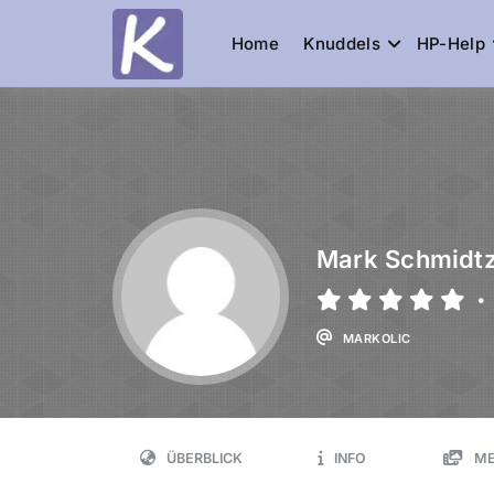
Home
Knuddels
HP-Help
Knuddelesel.
die Community
Mark Schmidt
•
MARKOLIC
ÜBERBLICK
INFO
ME