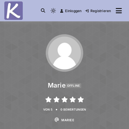
Einloggen
Registrieren
die Community
Knuddelesel.de
Marie
OFFLINE
•
VON 5
0 BEWERTUNGEN
MARIEE