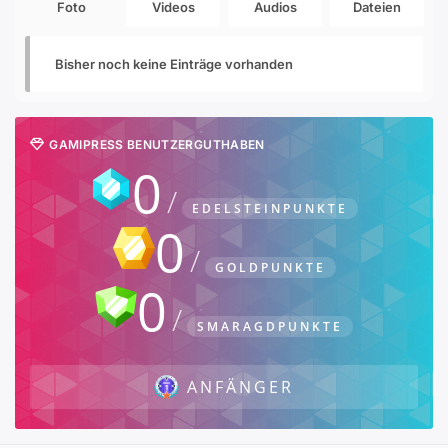
Foto
Videos
Audios
Dateien
Bisher noch keine Einträge vorhanden
GAMIPRESS BENUTZERGUTHABEN
0
EDELSTEINPUNKTE
0
GOLDPUNKTE
0
SMARAGDPUNKTE
ANFÄNGER