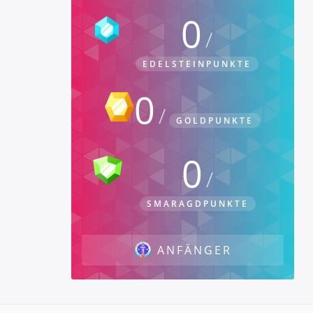
0
EDELSTEINPUNKTE
0
GOLDPUNKTE
0
SMARAGDPUNKTE
ANFÄNGER