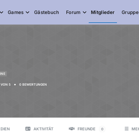
Games
Gästebuch
Forum
Mitglieder
Gruppe
de
INE
•
VON 5
0 BEWERTUNGEN
DIEN
AKTIVITÄT
FREUNDE
ME
0