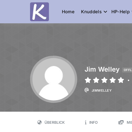
Home
Knuddels
HP-Help
Knuddelesel.
die Community
Jim Welley
OFFL
•
JIMWELLEY
ÜBERBLICK
INFO
ME