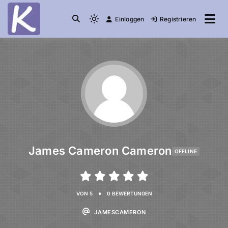
Einloggen
Registrieren
die Community
Knuddelesel.de
James Cameron Cameron
OFFLINE
•
VON 5
0 BEWERTUNGEN
JAMESCAMERON