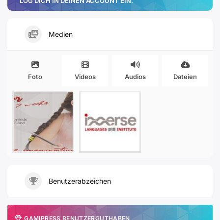
LOG DICH IN DEINEN ACCOUNT EIN.
Medien
Foto
Videos
Audios
Dateien
Benutzerabzeichen
GAMIPRESS BENUTZERGUTHABEN