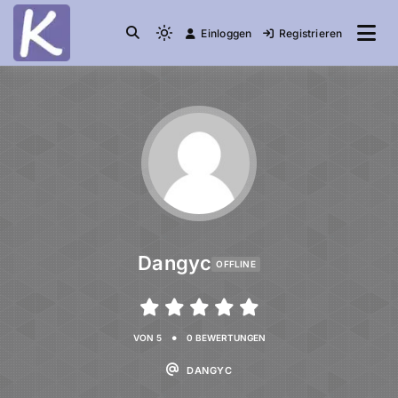
Einloggen
Registrieren
die Community
Knuddelesel.de
Dangyc
OFFLINE
•
VON 5
0 BEWERTUNGEN
DANGYC