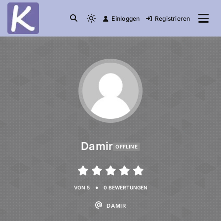
Einloggen
Registrieren
die Community
Knuddelesel.de
Damir
OFFLINE
•
VON 5
0 BEWERTUNGEN
DAMIR