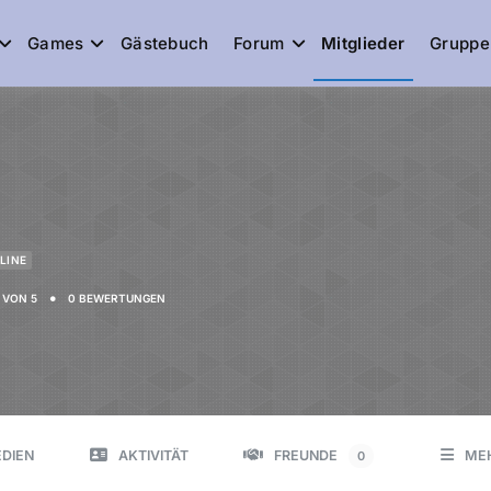
Games
Gästebuch
Forum
Mitglieder
Gruppe
de
LINE
•
VON 5
0 BEWERTUNGEN
DIEN
AKTIVITÄT
FREUNDE
ME
0