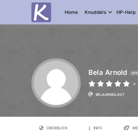
Home
Knuddels
HP-Help
Knuddelesel.
die Community
Bela Arnold
OFF
•
BELAARNOLD27
ÜBERBLICK
INFO
ME