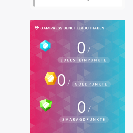
GAMIPRESS BENUTZERGUTHABEN
0
EDELSTEINPUNKTE
0
GOLDPUNKTE
0
SMARAGDPUNKTE