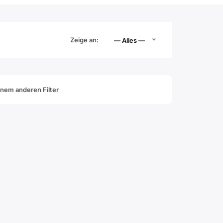
Zeige an:
— Alles —
inem anderen Filter