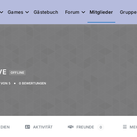
Games
Gästebuch
Forum
Mitglieder
Gruppe
de
VE
OFFLINE
•
VON 5
0 BEWERTUNGEN
DIEN
AKTIVITÄT
FREUNDE
ME
0