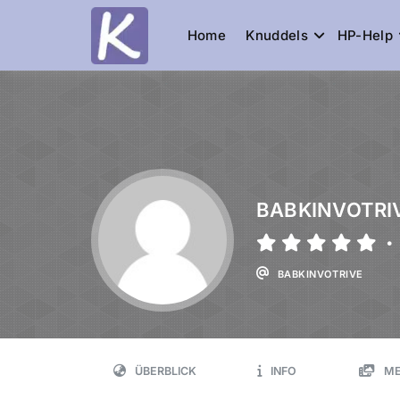
Home
Knuddels
HP-Help
Knuddelesel.
die Community
BABKINVOTRI
•
BABKINVOTRIVE
ÜBERBLICK
INFO
ME