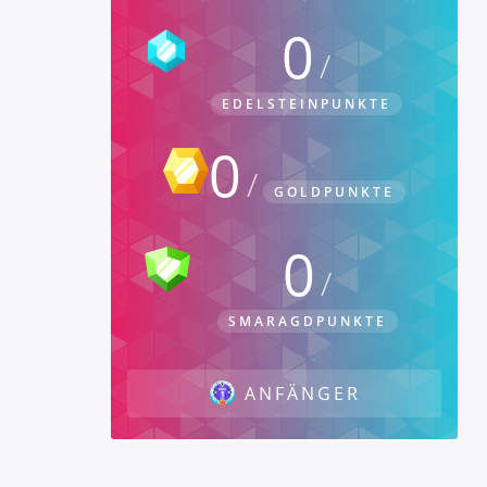
0
EDELSTEINPUNKTE
0
GOLDPUNKTE
0
SMARAGDPUNKTE
ANFÄNGER