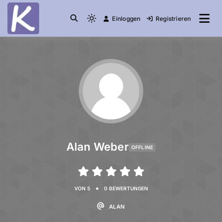
Einloggen
Registrieren
die Community
Knuddelesel.de
Alan Weber
OFFLINE
•
VON 5
0 BEWERTUNGEN
ALAN