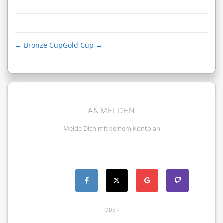
←
Bronze Cup
Gold Cup
→
ANMELDEN
Melde Dich mit deinem Konto an
ODER