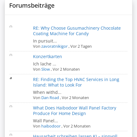
Forumsbeiträge
RE: Why Choose Gusumachinery Chocolate
Coating Machine for Candy
In pursuit...
Von
zavoratnikigor
,
Vor 2 Tagen
Konzertkarten
Ich lache ...
Von
Slow
,
Vor 2 Monaten
RE: Finding the Top HVAC Services in Long
Island: What to Look For
When withd...
Von
Dan Road
,
Vor 2 Monaten
What Does Haibodoor Wall Panel Factory
Produce For Home Design
Wall Panel...
Von
haibodoor
,
Vor 2 Monaten
Hausarbeit schreiben lassen KI – sinnvoll