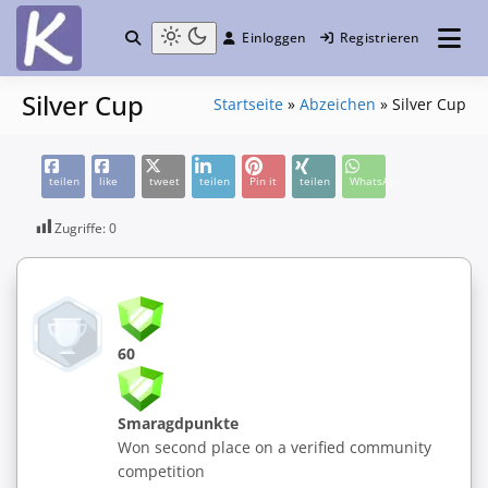
Einloggen
Registrieren
die Community
Knuddelesel.de
Silver Cup
Startseite
»
Abzeichen
»
Silver Cup
teilen
like
tweet
teilen
Pin it
teilen
WhatsApp
Zugriffe:
0
60
Smaragdpunkte
Won second place on a verified community
competition