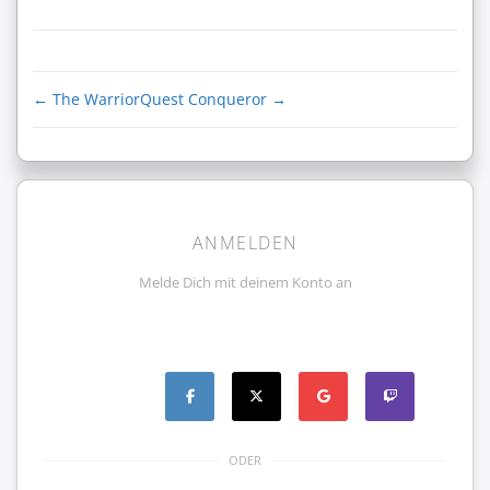
←
The Warrior
Quest Conqueror
→
ANMELDEN
Melde Dich mit deinem Konto an
ODER