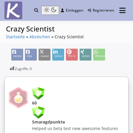
Einloggen
Registrieren
die Community
Knuddelesel.de
Crazy Scientist
Startseite
»
Abzeichen
»
Crazy Scientist
teilen
like
tweet
teilen
Pin it
teilen
WhatsApp
Zugriffe:
0
60
Smaragdpunkte
Helped us beta test new awesome features