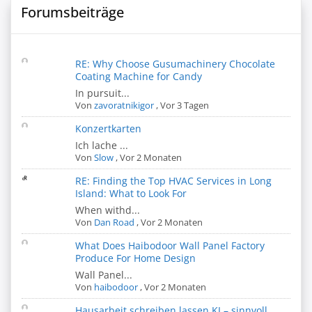
Forumsbeiträge
RE: Why Choose Gusumachinery Chocolate
Coating Machine for Candy
In pursuit...
Von
zavoratnikigor
,
Vor 3 Tagen
Konzertkarten
Ich lache ...
Von
Slow
,
Vor 2 Monaten
RE: Finding the Top HVAC Services in Long
Island: What to Look For
When withd...
Von
Dan Road
,
Vor 2 Monaten
What Does Haibodoor Wall Panel Factory
Produce For Home Design
Wall Panel...
Von
haibodoor
,
Vor 2 Monaten
Hausarbeit schreiben lassen KI – sinnvoll