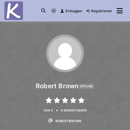
Einloggen
Registrieren
die Community
Knuddelesel.de
Robert Brown
OFFLINE
•
VON 5
0 BEWERTUNGEN
ROBERTBROWN