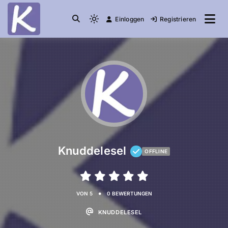
Einloggen
Registrieren
die Community
Knuddelesel.de
Knuddelesel
OFFLINE
•
VON 5
0 BEWERTUNGEN
KNUDDELESEL