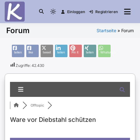
Einloggen
Registrieren
die Community
Knuddelesel.de
Forum
Startseite
»
Forum
teilen
like
tweet
teilen
Pin it
teilen
WhatsApp
Zugriffe:
42.430
Offtopic
Ware vor Diebstahl schützen