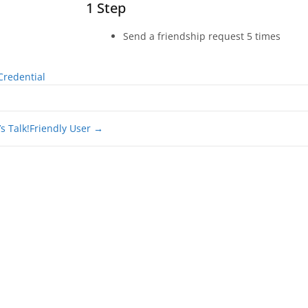
1 Step
Send a friendship request 5 times
Credential
s Talk!
Friendly User
→