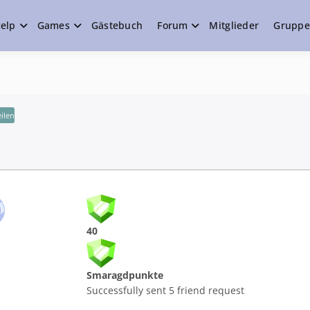
elp
Games
Gästebuch
Forum
Mitglieder
Grupp
e
eilen
40
Smaragdpunkte
Successfully sent 5 friend request