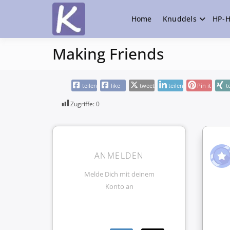
Home
Knuddels
HP-H
die Community
Knuddelesel.d
Making Friends
teilen
like
tweet
teilen
Pin it
t
Zugriffe:
0
ANMELDEN
Melde Dich mit deinem
Konto an