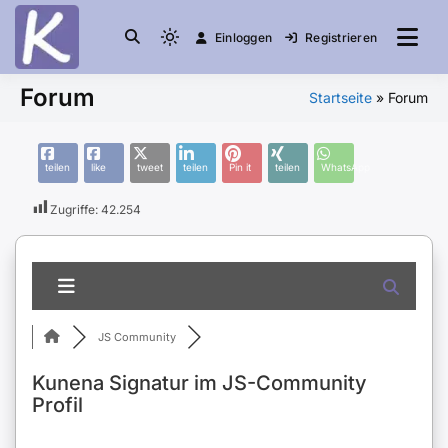
Einloggen
Registrieren
die Community
Knuddelesel.de
Forum
Startseite
»
Forum
teilen
like
tweet
teilen
Pin it
teilen
WhatsApp
Zugriffe:
42.254
JS Community
Kunena Signatur im JS-Community
Profil