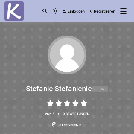
Einloggen
Registrieren
die Community
Knuddelesel.de
Stefanie Stefanienie
OFFLINE
•
VON 5
0 BEWERTUNGEN
STEFANIENIE