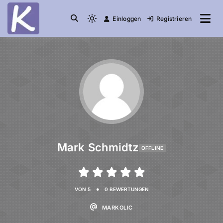
Einloggen
Registrieren
die Community
Knuddelesel.de
Mark Schmidtz
OFFLINE
•
VON 5
0 BEWERTUNGEN
MARKOLIC