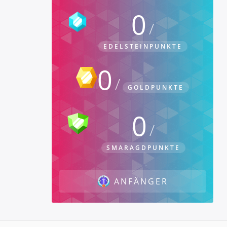
0
EDELSTEINPUNKTE
0
GOLDPUNKTE
0
SMARAGDPUNKTE
ANFÄNGER