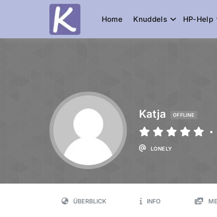
Home
Knuddels
HP-Help
Knuddelesel.
die Community
Katja
OFFLINE
•
LONELY
ÜBERBLICK
INFO
ME