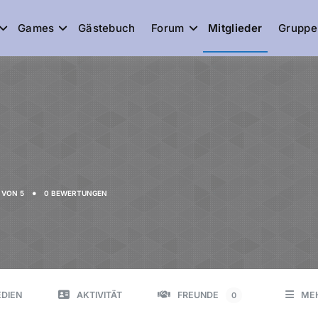
Games
Gästebuch
Forum
Mitglieder
Gruppe
de
•
VON 5
0 BEWERTUNGEN
DIEN
AKTIVITÄT
FREUNDE
ME
0