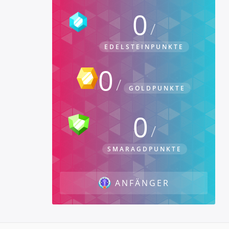
0
EDELSTEINPUNKTE
0
GOLDPUNKTE
0
SMARAGDPUNKTE
ANFÄNGER