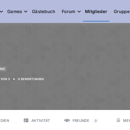
Games
Gästebuch
Forum
Mitglieder
Gruppe
de
INE
•
VON 5
0 BEWERTUNGEN
DIEN
AKTIVITÄT
FREUNDE
ME
0