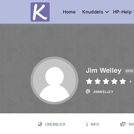
Home
Knuddels
HP-Help
Knuddelesel.
die Community
Jim Welley
OFFL
•
JIMWELLEY
ÜBERBLICK
INFO
ME