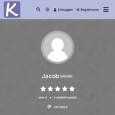
Einloggen
Registrieren
die Community
Knuddelesel.de
Jacob
OFFLINE
•
VON 5
0 BEWERTUNGEN
JACOB28