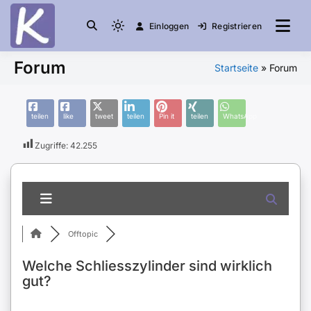
Einloggen
Registrieren
die Community
Knuddelesel.de
Forum
Startseite
»
Forum
teilen
like
tweet
teilen
Pin it
teilen
WhatsApp
Zugriffe:
42.255
Offtopic
Welche Schliesszylinder sind wirklich
gut?