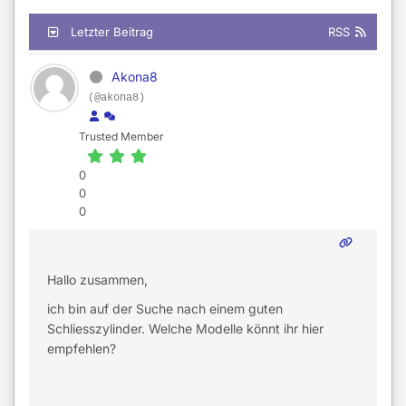
Letzter Beitrag
RSS
Akona8
(@akona8)
Trusted Member
0
0
0
Hallo zusammen,
ich bin auf der Suche nach einem guten
Schliesszylinder. Welche Modelle könnt ihr hier
empfehlen?