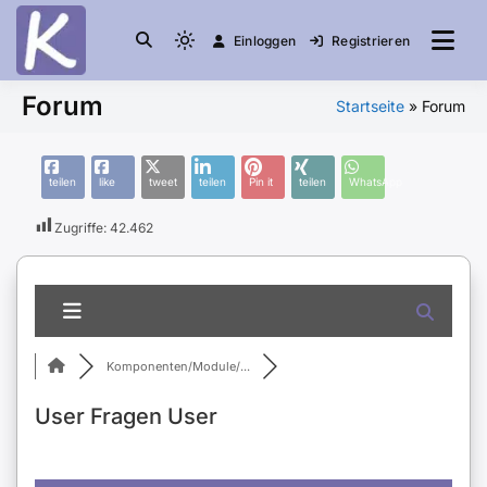
Einloggen
Registrieren
die Community
Knuddelesel.de
Forum
Startseite
»
Forum
teilen
like
tweet
teilen
Pin it
teilen
WhatsApp
Zugriffe:
42.462
Komponenten/Module/...
User Fragen User