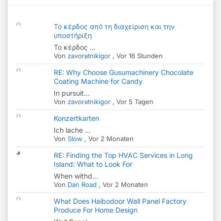
Το κέρδος από τη διαχείριση και την
υποστήριξη
Το κέρδος ...
Von
zavoratnikigor
,
Vor 16 Stunden
RE: Why Choose Gusumachinery Chocolate
Coating Machine for Candy
In pursuit...
Von
zavoratnikigor
,
Vor 5 Tagen
Konzertkarten
Ich lache ...
Von
Slow
,
Vor 2 Monaten
RE: Finding the Top HVAC Services in Long
Island: What to Look For
When withd...
Von
Dan Road
,
Vor 2 Monaten
What Does Haibodoor Wall Panel Factory
Produce For Home Design