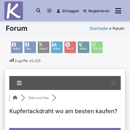
Einloggen
Registrieren
die Community
Knuddelesel.de
Forum
Startseite
»
Forum
teilen
like
tweet
teilen
Pin it
teilen
WhatsApp
Zugriffe:
42.325
Dies und Das
Kupferlackdraht wo am besten kaufen?