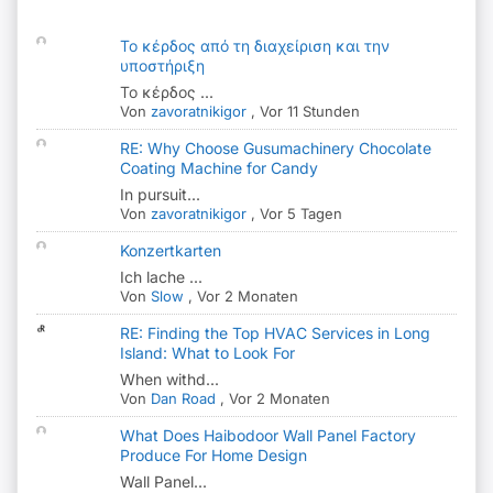
Το κέρδος από τη διαχείριση και την
υποστήριξη
Το κέρδος ...
Von
zavoratnikigor
,
Vor 11 Stunden
RE: Why Choose Gusumachinery Chocolate
Coating Machine for Candy
In pursuit...
Von
zavoratnikigor
,
Vor 5 Tagen
Konzertkarten
Ich lache ...
Von
Slow
,
Vor 2 Monaten
RE: Finding the Top HVAC Services in Long
Island: What to Look For
When withd...
Von
Dan Road
,
Vor 2 Monaten
What Does Haibodoor Wall Panel Factory
Produce For Home Design
Wall Panel...