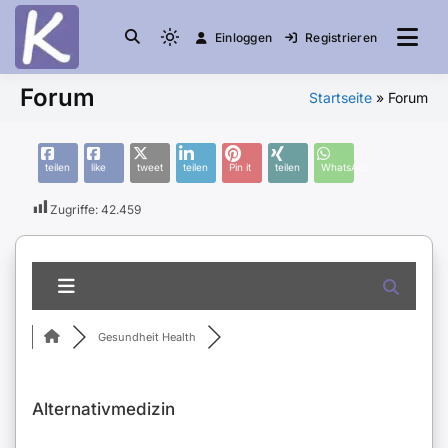
Einloggen
Registrieren
die Community
Knuddelesel.de
Forum
Startseite
»
Forum
teilen
like
tweet
teilen
Pin it
teilen
WhatsApp
Zugriffe:
42.459
Gesundheit Health
Alternativmedizin
RSS