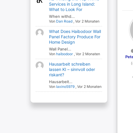
Services in Long Island:
What to Look For
When withd...
Von
Dan Road
,
Vor 2 Monaten
What Does Haibodoor Wall
Panel Factory Produce For
Home Design
Wall Panel...
Von
haibodoor
,
Vor 2 Monaten
Pete
Hausarbeit schreiben
(
lassen KI – sinnvoll oder
riskant?
Hausarbeit...
Von
laxino5979
,
Vor 2 Monaten