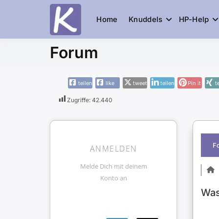
Home
Knuddels
HP-Help
Knuddelesel.
die Community
Forum
teilen
like
tweet
teilen
Pin it
t
Zugriffe:
42.440
F
ANMELDEN
Melde Dich mit deinem
Konto an
Was