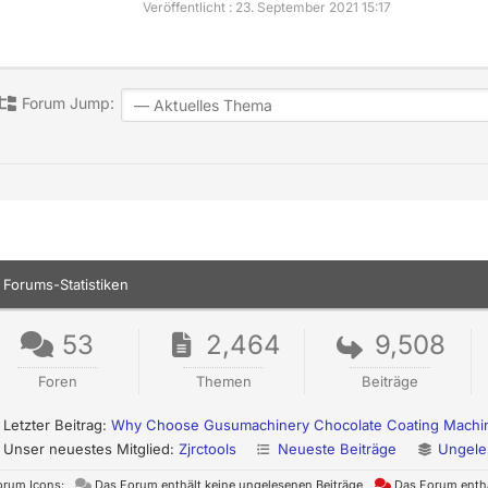
Veröffentlicht : 23. September 2021 15:17
Forum Jump:
Forums-Statistiken
53
2,464
9,508
Foren
Themen
Beiträge
Letzter Beitrag:
Why Choose Gusumachinery Chocolate Coating Machi
Unser neuestes Mitglied:
Zjrctools
Neueste Beiträge
Ungele
orum Icons:
Das Forum enthält keine ungelesenen Beiträge
Das Forum enthä