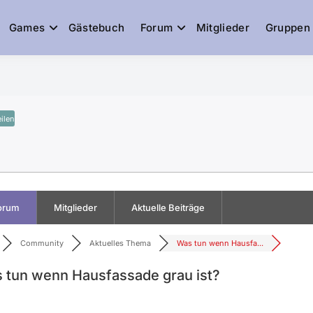
Games
Gästebuch
Forum
Mitglieder
Gruppen
de
eilen
orum
Mitglieder
Aktuelle Beiträge
Community
Aktuelles Thema
Was tun wenn Hausfa...
 tun wenn Hausfassade grau ist?